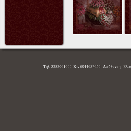
Τηλ
. 2382061000
Κιν
6944637656
Διεύθυνση
: Ελε